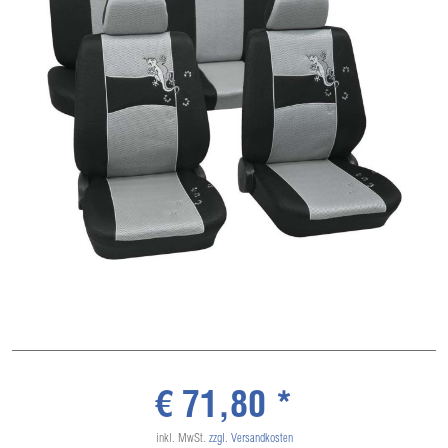
€ 71,80 *
inkl. MwSt.
zzgl. Versandkosten