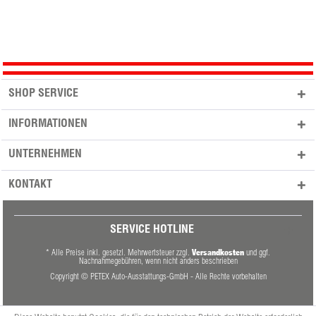
SHOP SERVICE
INFORMATIONEN
UNTERNEHMEN
KONTAKT
SERVICE HOTLINE
Versandkosten
* Alle Preise inkl. gesetzl. Mehrwertsteuer zzgl.
und ggf.
Nachnahmegebühren, wenn nicht anders beschrieben
Copyright © PETEX Auto-Ausstattungs-GmbH - Alle Rechte vorbehalten