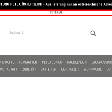
TUNG PETEX ÖSTERREICH - Auslieferung nur an österreichische Adre
PETEX AT
CH / KOFFERRAUMMATTEN
PETEX JUNIOR
RADBLENDEN
LADUNGSSIC
/ WERKSTATT
ZUBEHÖR
BATTERIEN
EISKRATZER
WOHNMOBIL
SC