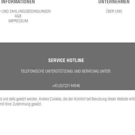
INFORMATIONEN
UNTERNEHMEN
D UND ZAHLUNGSBEDINGUNGEN
ÜBER UNS
AGB
IMPRESSUM
SERVICE HOTLINE
TELEFONISCHE UNTERSTÜTZUNG UND BERATUNG UNTER:
+43 (0)7221 64546
MO. - DO. 08:00 - 17:00 UHR
ind und stets gesetzt werden. Andere Cookies, die den Komfort bei Benutzung dieser Website erh
FR. 08:00 - 12:30 UHR
 mit Ihrer Zustimmung gesetzt.
Versandkosten
se inkl. gesetzl. Mehrwertsteuer zzgl.
und ggf. Nachnahmegebühren, wenn nicht anders 
Copyright © PETEX Auto-Ausstattungs-GmbH - Alle Rechte vorbehalten