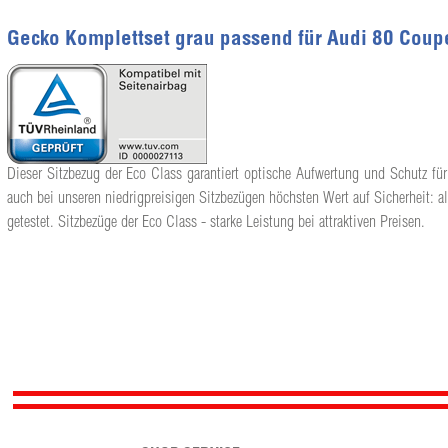
Gecko Komplettset grau passend für Audi 80 Coup
Dieser Sitzbezug der Eco Class garantiert optische Aufwertung und Schutz für
auch bei unseren niedrigpreisigen Sitzbezügen höchsten Wert auf Sicherheit: a
getestet. Sitzbezüge der Eco Class - starke Leistung bei attraktiven Preisen.