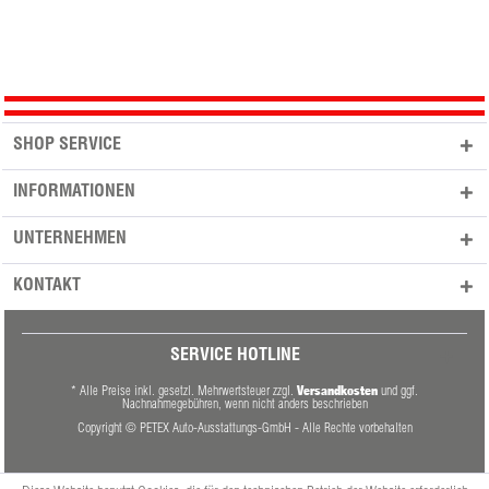
SHOP SERVICE
INFORMATIONEN
UNTERNEHMEN
KONTAKT
SERVICE HOTLINE
Versandkosten
* Alle Preise inkl. gesetzl. Mehrwertsteuer zzgl.
und ggf.
Nachnahmegebühren, wenn nicht anders beschrieben
Copyright © PETEX Auto-Ausstattungs-GmbH - Alle Rechte vorbehalten