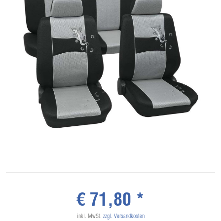
€ 71,80 *
inkl. MwSt.
zzgl. Versandkosten