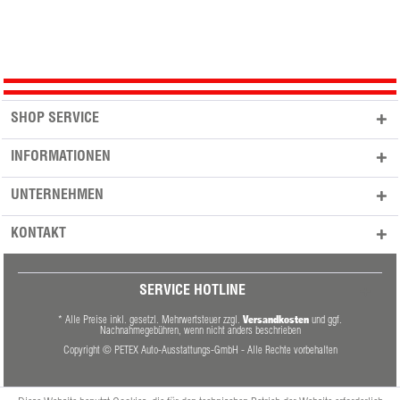
SHOP SERVICE
INFORMATIONEN
UNTERNEHMEN
KONTAKT
SERVICE HOTLINE
Versandkosten
* Alle Preise inkl. gesetzl. Mehrwertsteuer zzgl.
und ggf.
Nachnahmegebühren, wenn nicht anders beschrieben
Copyright © PETEX Auto-Ausstattungs-GmbH - Alle Rechte vorbehalten