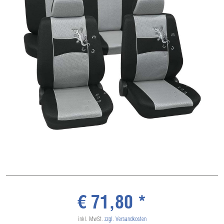
€ 71,80 *
inkl. MwSt.
zzgl. Versandkosten