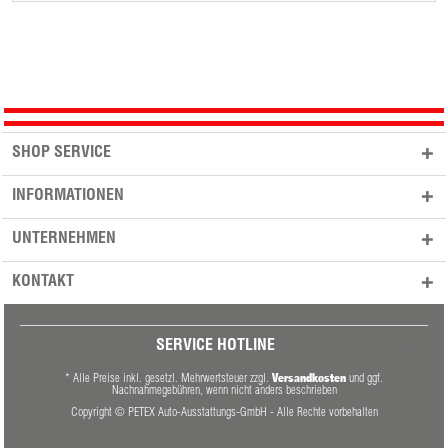
SHOP SERVICE
INFORMATIONEN
UNTERNEHMEN
KONTAKT
SERVICE HOTLINE
Versandkosten
* Alle Preise inkl. gesetzl. Mehrwertsteuer zzgl.
und ggf.
Nachnahmegebühren, wenn nicht anders beschrieben
Copyright © PETEX Auto-Ausstattungs-GmbH - Alle Rechte vorbehalten