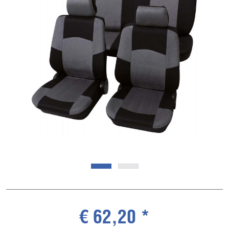
€ 62,20 *