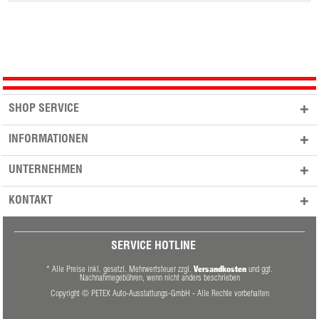
SHOP SERVICE
INFORMATIONEN
UNTERNEHMEN
KONTAKT
SERVICE HOTLINE
Versandkosten
* Alle Preise inkl. gesetzl. Mehrwertsteuer zzgl.
und ggf.
Nachnahmegebühren, wenn nicht anders beschrieben
Copyright © PETEX Auto-Ausstattungs-GmbH - Alle Rechte vorbehalten