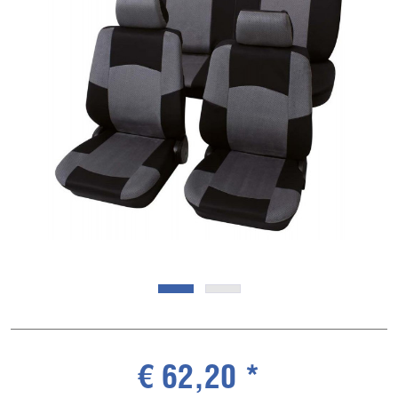
€ 62,20 *