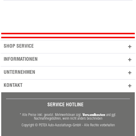
SHOP SERVICE
INFORMATIONEN
UNTERNEHMEN
KONTAKT
SERVICE HOTLINE
Versandkosten
* Alle Preise inkl. gesetzl. Mehrwertsteuer zzgl.
und ggf.
Nachnahmegebühren, wenn nicht anders beschrieben
Copyright © PETEX Auto-Ausstattungs-GmbH - Alle Rechte vorbehalten