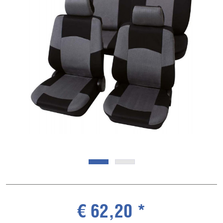
€ 62,20 *