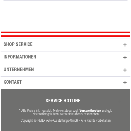
SHOP SERVICE
INFORMATIONEN
UNTERNEHMEN
KONTAKT
SERVICE HOTLINE
Versandkosten
* Alle Preise inkl. gesetzl. Mehrwertsteuer zzgl.
und ggf.
Nachnahmegebühren, wenn nicht anders beschrieben
Copyright © PETEX Auto-Ausstattungs-GmbH - Alle Rechte vorbehalten