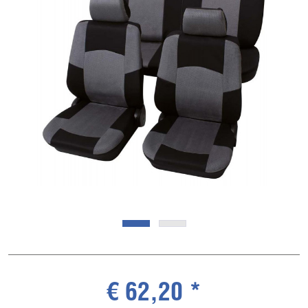
€ 62,20 *