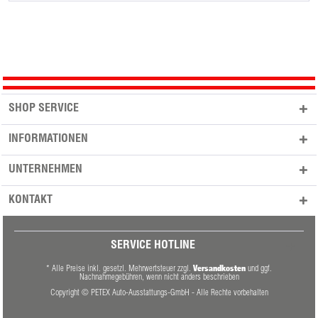
SHOP SERVICE
INFORMATIONEN
UNTERNEHMEN
KONTAKT
SERVICE HOTLINE
Versandkosten
* Alle Preise inkl. gesetzl. Mehrwertsteuer zzgl.
und ggf.
Nachnahmegebühren, wenn nicht anders beschrieben
Copyright © PETEX Auto-Ausstattungs-GmbH - Alle Rechte vorbehalten