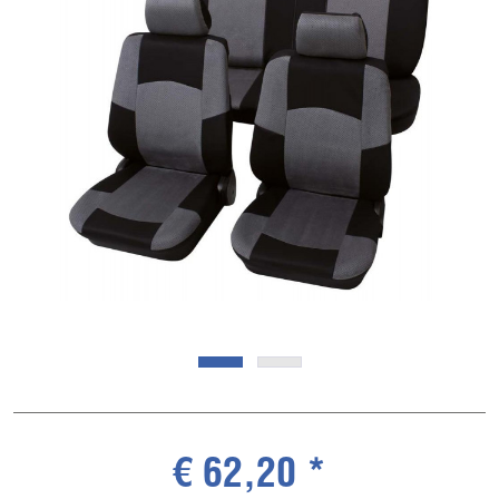
€ 62,20 *