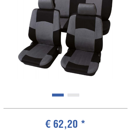
€ 62,20 *