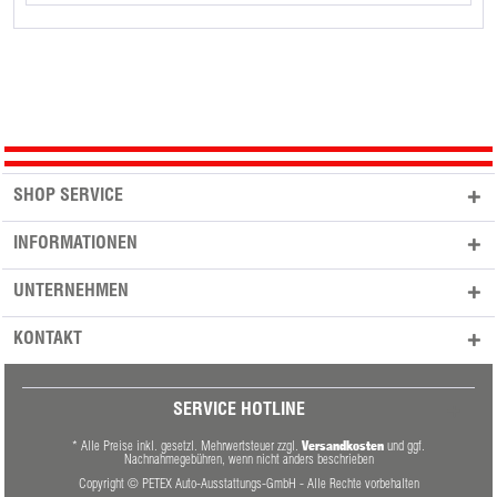
SHOP SERVICE
INFORMATIONEN
UNTERNEHMEN
KONTAKT
SERVICE HOTLINE
Versandkosten
* Alle Preise inkl. gesetzl. Mehrwertsteuer zzgl.
und ggf.
Nachnahmegebühren, wenn nicht anders beschrieben
Copyright © PETEX Auto-Ausstattungs-GmbH - Alle Rechte vorbehalten