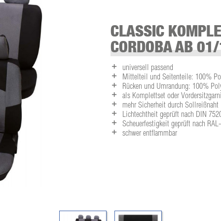
CLASSIC KOMPLE
CORDOBA AB 01/
universell passend
Mittelteil und Seitenteile: 100% Po
Rücken und Umrandung: 100% Polye
als Komplettset oder Vordersitzgarni
mehr Sicherheit durch Sollreißnaht
Lichtechtheit geprüft nach DIN 752
Scheuerfestigkeit geprüft nach RA
schwer entflammbar