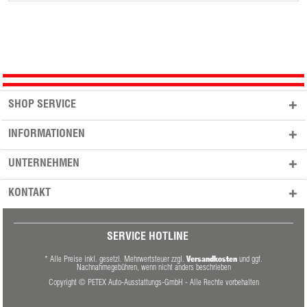
SHOP SERVICE
INFORMATIONEN
UNTERNEHMEN
KONTAKT
SERVICE HOTLINE
Versandkosten
* Alle Preise inkl. gesetzl. Mehrwertsteuer zzgl.
und ggf.
Nachnahmegebühren, wenn nicht anders beschrieben
Copyright © PETEX Auto-Ausstattungs-GmbH - Alle Rechte vorbehalten