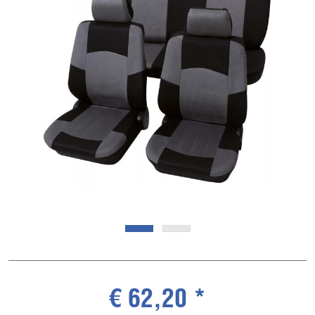
€ 62,20 *