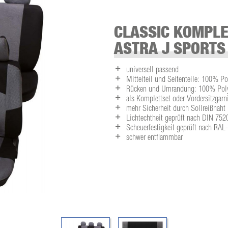
CLASSIC KOMPLE
ASTRA J SPORTS
universell passend
Mittelteil und Seitenteile: 100% Po
Rücken und Umrandung: 100% Polye
als Komplettset oder Vordersitzgarni
mehr Sicherheit durch Sollreißnaht
Lichtechtheit geprüft nach DIN 752
Scheuerfestigkeit geprüft nach RA
schwer entflammbar