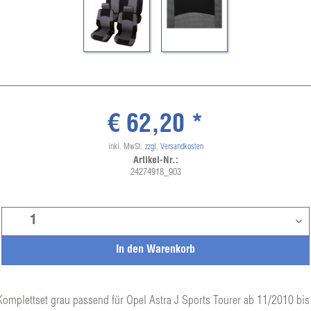
€ 62,20 *
inkl. MwSt.
zzgl. Versandkosten
Artikel-Nr.:
24274918_903
In den
Warenkorb
Komplettset grau passend für Opel Astra J Sports Tourer ab 11/2010 bi