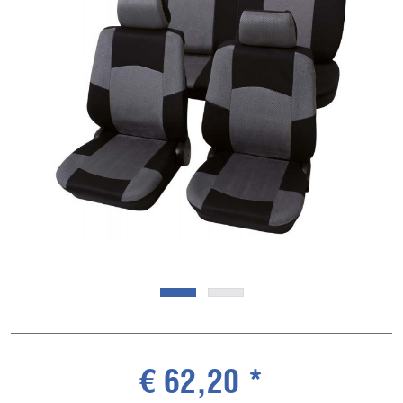
€ 62,20 *