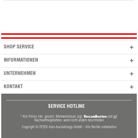
SHOP SERVICE
INFORMATIONEN
UNTERNEHMEN
KONTAKT
SERVICE HOTLINE
Versandkosten
* Alle Preise inkl. gesetzl. Mehrwertsteuer zzgl.
und ggf.
Nachnahmegebühren, wenn nicht anders beschrieben
Copyright © PETEX Auto-Ausstattungs-GmbH - Alle Rechte vorbehalten