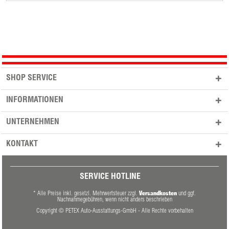
SHOP SERVICE
INFORMATIONEN
UNTERNEHMEN
KONTAKT
SERVICE HOTLINE
Versandkosten
* Alle Preise inkl. gesetzl. Mehrwertsteuer zzgl.
und ggf.
Nachnahmegebühren, wenn nicht anders beschrieben
Copyright © PETEX Auto-Ausstattungs-GmbH - Alle Rechte vorbehalten