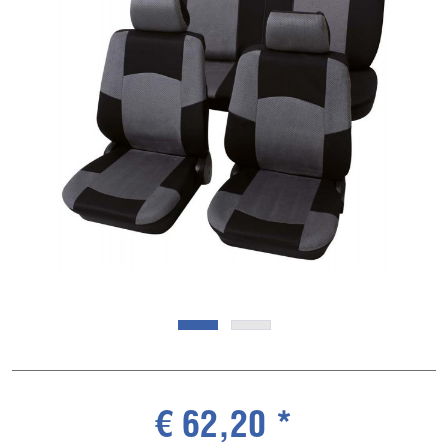
€ 62,20 *