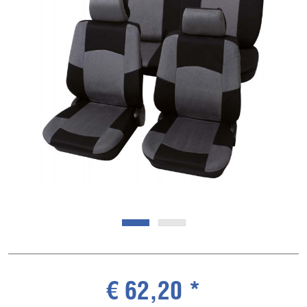
€ 62,20 *