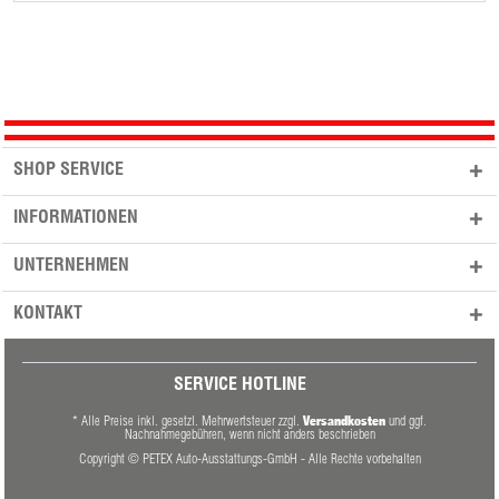
SHOP SERVICE
INFORMATIONEN
UNTERNEHMEN
KONTAKT
SERVICE HOTLINE
Versandkosten
* Alle Preise inkl. gesetzl. Mehrwertsteuer zzgl.
und ggf.
Nachnahmegebühren, wenn nicht anders beschrieben
Copyright © PETEX Auto-Ausstattungs-GmbH - Alle Rechte vorbehalten