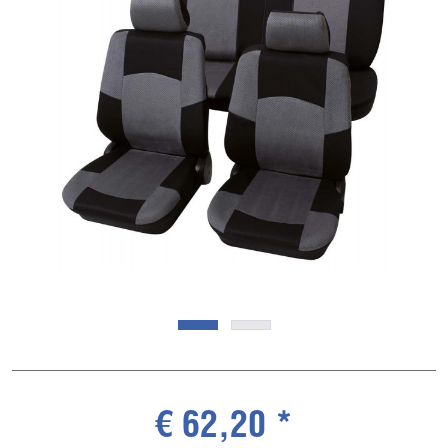
€ 62,20 *