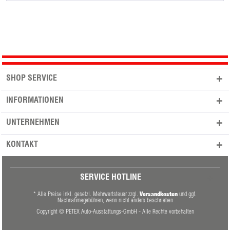
SHOP SERVICE
INFORMATIONEN
UNTERNEHMEN
KONTAKT
SERVICE HOTLINE
Versandkosten
* Alle Preise inkl. gesetzl. Mehrwertsteuer zzgl.
und ggf.
Nachnahmegebühren, wenn nicht anders beschrieben
Copyright © PETEX Auto-Ausstattungs-GmbH - Alle Rechte vorbehalten