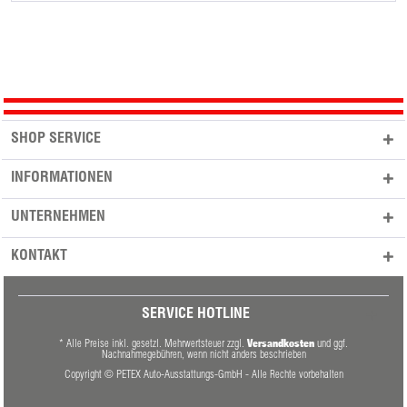
SHOP SERVICE
INFORMATIONEN
UNTERNEHMEN
KONTAKT
SERVICE HOTLINE
Versandkosten
* Alle Preise inkl. gesetzl. Mehrwertsteuer zzgl.
und ggf.
Nachnahmegebühren, wenn nicht anders beschrieben
Copyright © PETEX Auto-Ausstattungs-GmbH - Alle Rechte vorbehalten