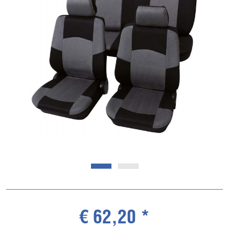
€ 62,20 *