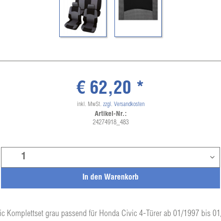
€ 62,20 *
inkl. MwSt.
zzgl. Versandkosten
Artikel-Nr.:
24274918_483
In den
Warenkorb
ic Komplettset grau passend für Honda Civic 4-Türer ab 01/1997 bis 0