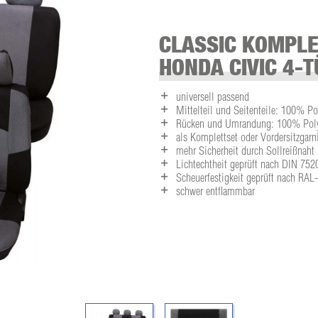
CLASSIC KOMPLE
HONDA CIVIC 4-T
universell passend
Mittelteil und Seitenteile: 100% Po
Rücken und Umrandung: 100% Polye
als Komplettset oder Vordersitzgarni
mehr Sicherheit durch Sollreißnaht
Lichtechtheit geprüft nach DIN 752
Scheuerfestigkeit geprüft nach RA
schwer entflammbar