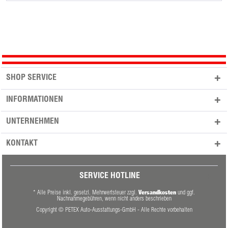
SHOP SERVICE
INFORMATIONEN
UNTERNEHMEN
KONTAKT
SERVICE HOTLINE
Versandkosten
* Alle Preise inkl. gesetzl. Mehrwertsteuer zzgl.
und ggf.
Nachnahmegebühren, wenn nicht anders beschrieben
Copyright © PETEX Auto-Ausstattungs-GmbH - Alle Rechte vorbehalten