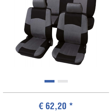
€ 62,20 *