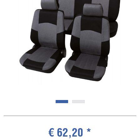
€ 62,20 *