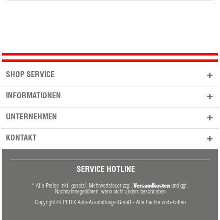
SHOP SERVICE
INFORMATIONEN
UNTERNEHMEN
KONTAKT
SERVICE HOTLINE
Versandkosten
* Alle Preise inkl. gesetzl. Mehrwertsteuer zzgl.
und ggf.
Nachnahmegebühren, wenn nicht anders beschrieben
Copyright © PETEX Auto-Ausstattungs-GmbH - Alle Rechte vorbehalten