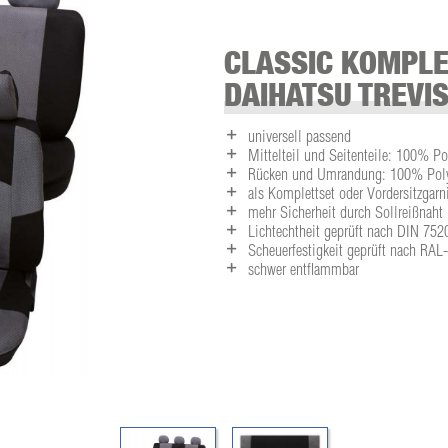
CLASSIC KOMPLE
DAIHATSU TREVIS
universell passend
Mittelteil und Seitenteile: 100% Po
Rücken und Umrandung: 100% Polye
als Komplettset oder Vordersitzgarni
mehr Sicherheit durch Sollreißnaht
Lichtechtheit geprüft nach DIN 752
Scheuerfestigkeit geprüft nach RA
schwer entflammbar