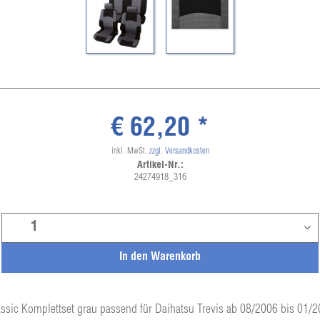
€ 62,20 *
inkl. MwSt.
zzgl. Versandkosten
Artikel-Nr.:
24274918_316
In den
Warenkorb
ssic Komplettset grau passend für Daihatsu Trevis ab 08/2006 bis 01/