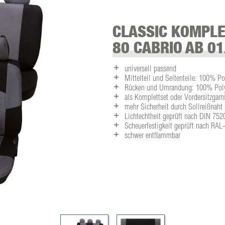
CLASSIC KOMPLE
80 CABRIO AB 01
universell passend
Mittelteil und Seitenteile: 100% Po
Rücken und Umrandung: 100% Polye
als Komplettset oder Vordersitzgarni
mehr Sicherheit durch Sollreißnaht
Lichtechtheit geprüft nach DIN 752
Scheuerfestigkeit geprüft nach RA
schwer entflammbar