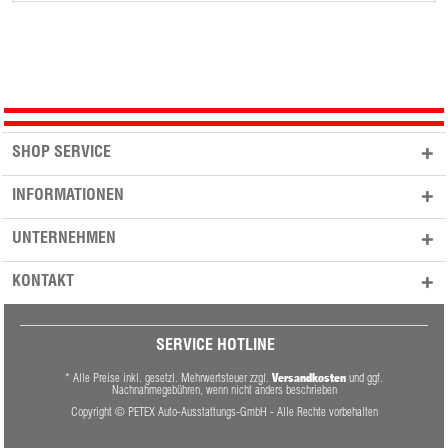
SHOP SERVICE
INFORMATIONEN
UNTERNEHMEN
KONTAKT
SERVICE HOTLINE
Versandkosten
* Alle Preise inkl. gesetzl. Mehrwertsteuer zzgl.
und ggf.
Nachnahmegebühren, wenn nicht anders beschrieben
Copyright © PETEX Auto-Ausstattungs-GmbH - Alle Rechte vorbehalten