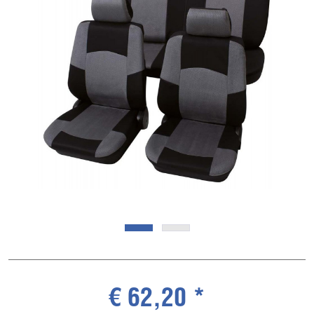
€ 62,20 *