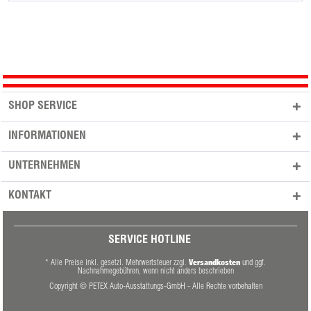
SHOP SERVICE
INFORMATIONEN
UNTERNEHMEN
KONTAKT
SERVICE HOTLINE
Versandkosten
* Alle Preise inkl. gesetzl. Mehrwertsteuer zzgl.
und ggf.
Nachnahmegebühren, wenn nicht anders beschrieben
Copyright © PETEX Auto-Ausstattungs-GmbH - Alle Rechte vorbehalten