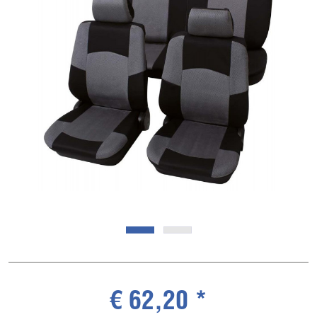
€ 62,20 *