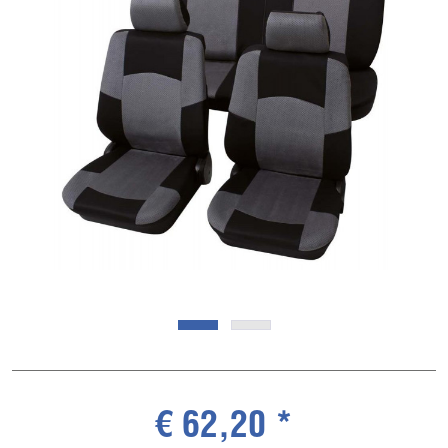
€ 62,20 *