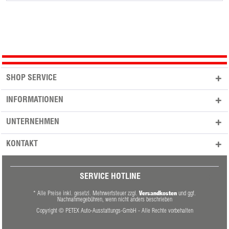
SHOP SERVICE
INFORMATIONEN
UNTERNEHMEN
KONTAKT
SERVICE HOTLINE
Versandkosten
* Alle Preise inkl. gesetzl. Mehrwertsteuer zzgl.
und ggf.
Nachnahmegebühren, wenn nicht anders beschrieben
Copyright © PETEX Auto-Ausstattungs-GmbH - Alle Rechte vorbehalten