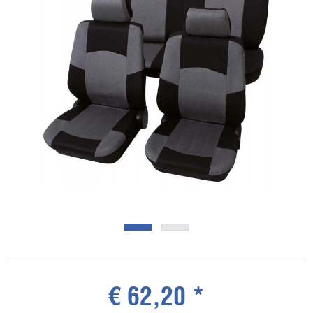
€ 62,20 *