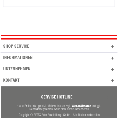
SHOP SERVICE
INFORMATIONEN
UNTERNEHMEN
KONTAKT
SERVICE HOTLINE
Versandkosten
* Alle Preise inkl. gesetzl. Mehrwertsteuer zzgl.
und ggf.
Nachnahmegebühren, wenn nicht anders beschrieben
Copyright © PETEX Auto-Ausstattungs-GmbH - Alle Rechte vorbehalten