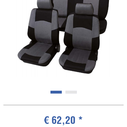
€ 62,20 *