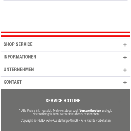
SHOP SERVICE
INFORMATIONEN
UNTERNEHMEN
KONTAKT
SERVICE HOTLINE
Versandkosten
* Alle Preise inkl. gesetzl. Mehrwertsteuer zzgl.
und ggf.
Nachnahmegebühren, wenn nicht anders beschrieben
Copyright © PETEX Auto-Ausstattungs-GmbH - Alle Rechte vorbehalten