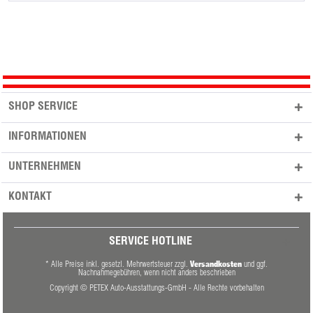
SHOP SERVICE
INFORMATIONEN
UNTERNEHMEN
KONTAKT
SERVICE HOTLINE
Versandkosten
* Alle Preise inkl. gesetzl. Mehrwertsteuer zzgl.
und ggf.
Nachnahmegebühren, wenn nicht anders beschrieben
Copyright © PETEX Auto-Ausstattungs-GmbH - Alle Rechte vorbehalten