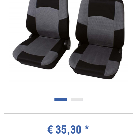
€ 35,30 *