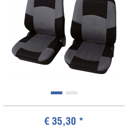
€ 35,30 *