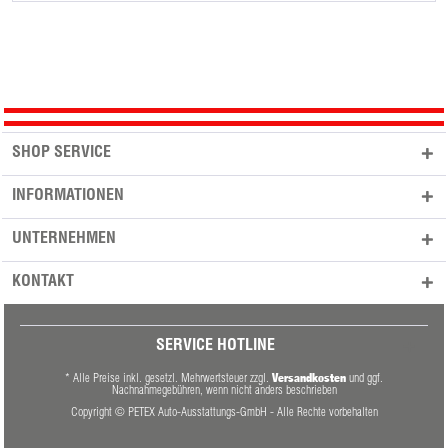
SHOP SERVICE
INFORMATIONEN
UNTERNEHMEN
KONTAKT
SERVICE HOTLINE
Versandkosten
* Alle Preise inkl. gesetzl. Mehrwertsteuer zzgl.
und ggf.
Nachnahmegebühren, wenn nicht anders beschrieben
Copyright © PETEX Auto-Ausstattungs-GmbH - Alle Rechte vorbehalten