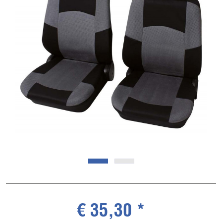
€ 35,30 *