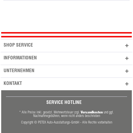
SHOP SERVICE
INFORMATIONEN
UNTERNEHMEN
KONTAKT
SERVICE HOTLINE
Versandkosten
* Alle Preise inkl. gesetzl. Mehrwertsteuer zzgl.
und ggf.
Nachnahmegebühren, wenn nicht anders beschrieben
Copyright © PETEX Auto-Ausstattungs-GmbH - Alle Rechte vorbehalten