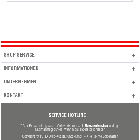
SHOP SERVICE
INFORMATIONEN
UNTERNEHMEN
KONTAKT
SERVICE HOTLINE
Versandkosten
* Alle Preise inkl. gesetzl. Mehrwertsteuer zzgl.
und ggf.
Nachnahmegebühren, wenn nicht anders beschrieben
Copyright © PETEX Auto-Ausstattungs-GmbH - Alle Rechte vorbehalten