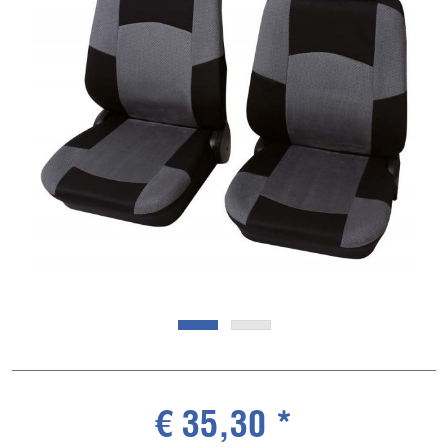
€ 35,30 *