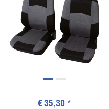
€ 35,30 *