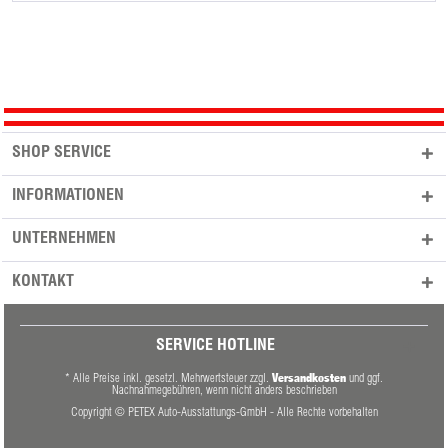
SHOP SERVICE
INFORMATIONEN
UNTERNEHMEN
KONTAKT
SERVICE HOTLINE
Versandkosten
* Alle Preise inkl. gesetzl. Mehrwertsteuer zzgl.
und ggf.
Nachnahmegebühren, wenn nicht anders beschrieben
Copyright © PETEX Auto-Ausstattungs-GmbH - Alle Rechte vorbehalten