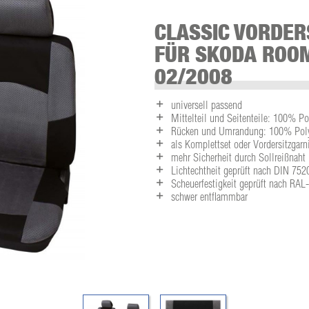
CLASSIC VORDER
FÜR SKODA ROOM
02/2008
universell passend
Mittelteil und Seitenteile: 100% Po
Rücken und Umrandung: 100% Polye
als Komplettset oder Vordersitzgarni
mehr Sicherheit durch Sollreißnaht
Lichtechtheit geprüft nach DIN 752
Scheuerfestigkeit geprüft nach RA
schwer entflammbar