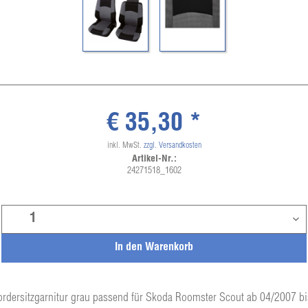
€ 35,30 *
inkl. MwSt.
zzgl. Versandkosten
Artikel-Nr.:
24271518_1602
In den
Warenkorb
ordersitzgarnitur grau passend für Skoda Roomster Scout ab 04/2007 b