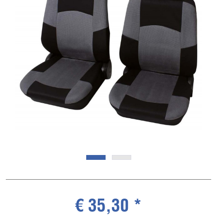
€ 35,30 *