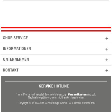
SHOP SERVICE
INFORMATIONEN
UNTERNEHMEN
KONTAKT
SERVICE HOTLINE
Versandkosten
* Alle Preise inkl. gesetzl. Mehrwertsteuer zzgl.
und ggf.
Nachnahmegebühren, wenn nicht anders beschrieben
Copyright © PETEX Auto-Ausstattungs-GmbH - Alle Rechte vorbehalten