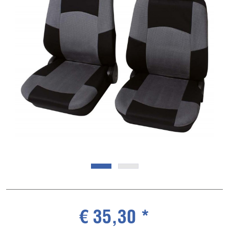
€ 35,30 *