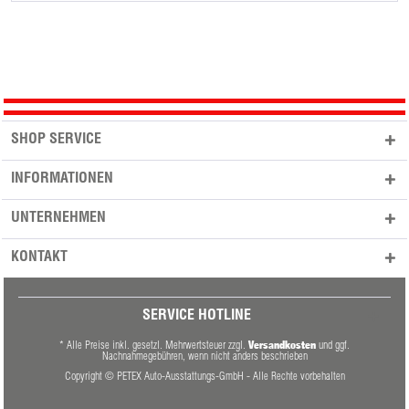
SHOP SERVICE
INFORMATIONEN
UNTERNEHMEN
KONTAKT
SERVICE HOTLINE
Versandkosten
* Alle Preise inkl. gesetzl. Mehrwertsteuer zzgl.
und ggf.
Nachnahmegebühren, wenn nicht anders beschrieben
Copyright © PETEX Auto-Ausstattungs-GmbH - Alle Rechte vorbehalten