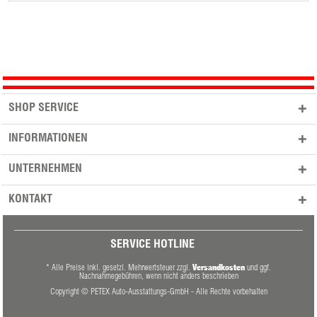
SHOP SERVICE
INFORMATIONEN
UNTERNEHMEN
KONTAKT
SERVICE HOTLINE
Versandkosten
* Alle Preise inkl. gesetzl. Mehrwertsteuer zzgl.
und ggf.
Nachnahmegebühren, wenn nicht anders beschrieben
Copyright © PETEX Auto-Ausstattungs-GmbH - Alle Rechte vorbehalten