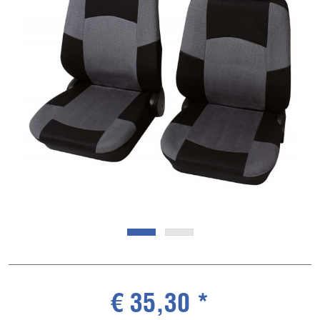
€ 35,30 *