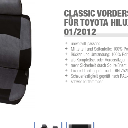
CLASSIC VORDER
FÜR TOYOTA HILU
01/2012
universell passend
Mittelteil und Seitenteile: 100% Po
Rücken und Umrandung: 100% Polye
als Komplettset oder Vordersitzgarni
mehr Sicherheit durch Sollreißnaht
Lichtechtheit geprüft nach DIN 752
Scheuerfestigkeit geprüft nach RA
schwer entflammbar