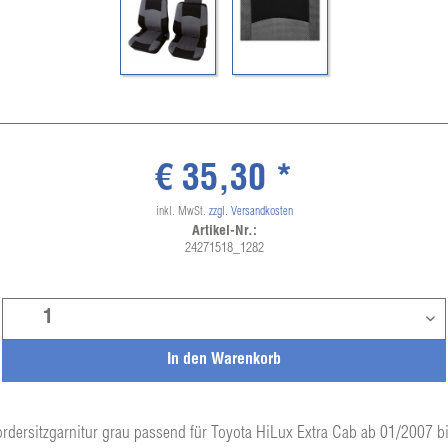
€ 35,30 *
inkl. MwSt.
zzgl. Versandkosten
Artikel-Nr.:
24271518_1282
In den
Warenkorb
ordersitzgarnitur grau passend für Toyota HiLux Extra Cab ab 01/2007 b