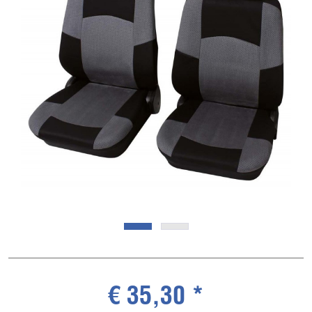
€ 35,30 *