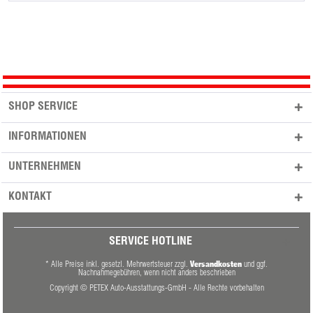
SHOP SERVICE
INFORMATIONEN
UNTERNEHMEN
KONTAKT
SERVICE HOTLINE
Versandkosten
* Alle Preise inkl. gesetzl. Mehrwertsteuer zzgl.
und ggf.
Nachnahmegebühren, wenn nicht anders beschrieben
Copyright © PETEX Auto-Ausstattungs-GmbH - Alle Rechte vorbehalten