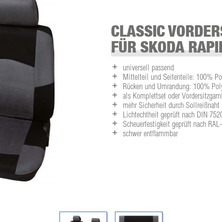
CLASSIC VORDER
FÜR SKODA RAPI
universell passend
Mittelteil und Seitenteile: 100% Po
Rücken und Umrandung: 100% Polye
als Komplettset oder Vordersitzgarni
mehr Sicherheit durch Sollreißnaht
Lichtechtheit geprüft nach DIN 752
Scheuerfestigkeit geprüft nach RA
schwer entflammbar