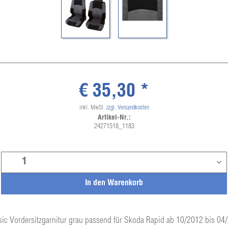
€ 35,30 *
inkl. MwSt.
zzgl. Versandkosten
Artikel-Nr.:
24271518_1183
In den
Warenkorb
sic Vordersitzgarnitur grau passend für Skoda Rapid ab 10/2012 bis 04