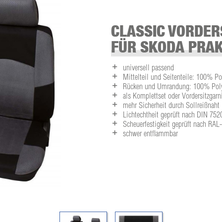
CLASSIC VORDER
FÜR SKODA PRAK
universell passend
Mittelteil und Seitenteile: 100% Po
Rücken und Umrandung: 100% Polye
als Komplettset oder Vordersitzgarni
mehr Sicherheit durch Sollreißnaht
Lichtechtheit geprüft nach DIN 752
Scheuerfestigkeit geprüft nach RA
schwer entflammbar