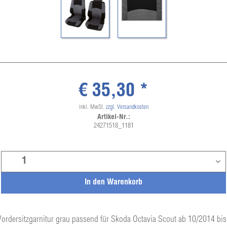
€ 35,30 *
inkl. MwSt.
zzgl. Versandkosten
Artikel-Nr.:
24271518_1181
In den
Warenkorb
Vordersitzgarnitur grau passend für Skoda Octavia Scout ab 10/2014 bi