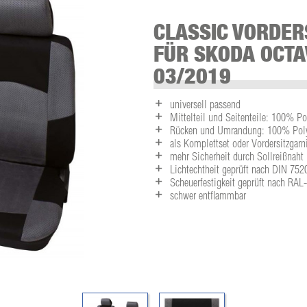
CLASSIC VORDER
FÜR SKODA OCTA
03/2019
universell passend
Mittelteil und Seitenteile: 100% Po
Rücken und Umrandung: 100% Polye
als Komplettset oder Vordersitzgarni
mehr Sicherheit durch Sollreißnaht
Lichtechtheit geprüft nach DIN 752
Scheuerfestigkeit geprüft nach RA
schwer entflammbar