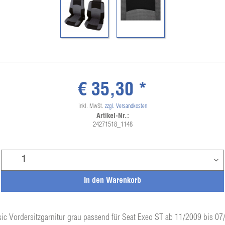
€ 35,30 *
inkl. MwSt.
zzgl. Versandkosten
Artikel-Nr.:
24271518_1148
In den
Warenkorb
ic Vordersitzgarnitur grau passend für Seat Exeo ST ab 11/2009 bis 0