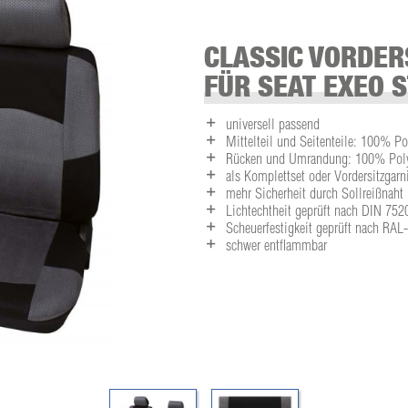
CLASSIC VORDER
FÜR SEAT EXEO S
universell passend
Mittelteil und Seitenteile: 100% Po
Rücken und Umrandung: 100% Polye
als Komplettset oder Vordersitzgarni
mehr Sicherheit durch Sollreißnaht
Lichtechtheit geprüft nach DIN 752
Scheuerfestigkeit geprüft nach RA
schwer entflammbar