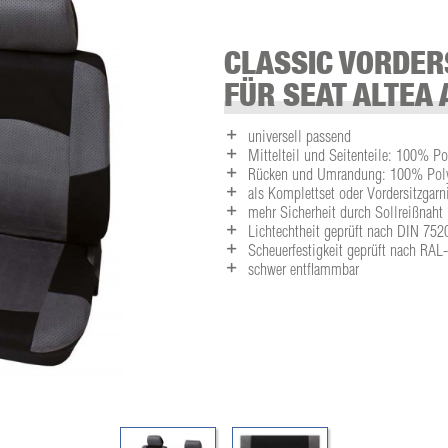
CLASSIC VORDER
FÜR SEAT ALTEA 
universell passend
Mittelteil und Seitenteile: 100% Po
Rücken und Umrandung: 100% Polye
als Komplettset oder Vordersitzgarni
mehr Sicherheit durch Sollreißnaht
Lichtechtheit geprüft nach DIN 752
Scheuerfestigkeit geprüft nach RA
schwer entflammbar