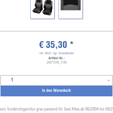
€ 35,30 *
inkl. MwSt.
zzgl. Versandkosten
Artikel-Nr.:
24271518_1139
In den
Warenkorb
ssic Vordersitzgarnitur grau passend für Seat Altea ab 06/2004 bis 09/