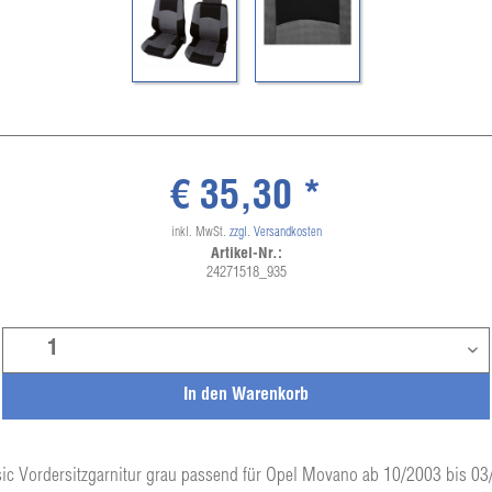
€ 35,30 *
inkl. MwSt.
zzgl. Versandkosten
Artikel-Nr.:
24271518_935
In den
Warenkorb
ic Vordersitzgarnitur grau passend für Opel Movano ab 10/2003 bis 0