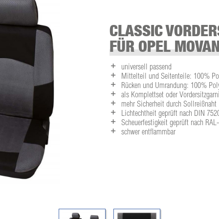
CLASSIC VORDER
FÜR OPEL MOVAN
universell passend
Mittelteil und Seitenteile: 100% Po
Rücken und Umrandung: 100% Polye
als Komplettset oder Vordersitzgarni
mehr Sicherheit durch Sollreißnaht
Lichtechtheit geprüft nach DIN 752
Scheuerfestigkeit geprüft nach RA
schwer entflammbar