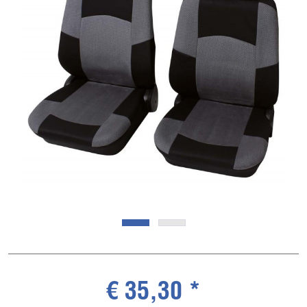
€ 35,30 *