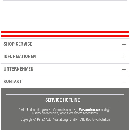
SHOP SERVICE
INFORMATIONEN
UNTERNEHMEN
KONTAKT
SERVICE HOTLINE
Versandkosten
* Alle Preise inkl. gesetzl. Mehrwertsteuer zzgl.
und ggf.
Nachnahmegebühren, wenn nicht anders beschrieben
Copyright © PETEX Auto-Ausstattungs-GmbH - Alle Rechte vorbehalten