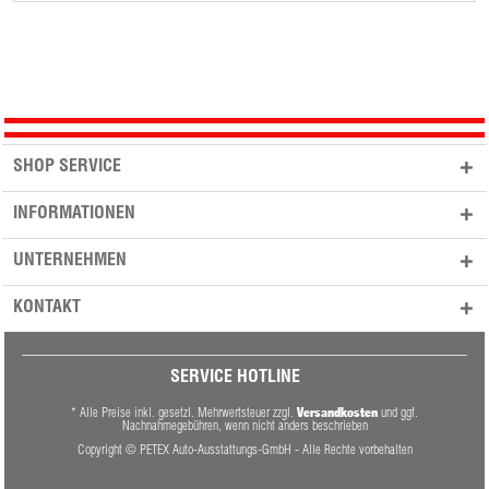
SHOP SERVICE
INFORMATIONEN
UNTERNEHMEN
KONTAKT
SERVICE HOTLINE
Versandkosten
* Alle Preise inkl. gesetzl. Mehrwertsteuer zzgl.
und ggf.
Nachnahmegebühren, wenn nicht anders beschrieben
Copyright © PETEX Auto-Ausstattungs-GmbH - Alle Rechte vorbehalten