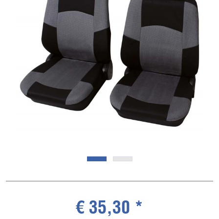
€ 35,30 *