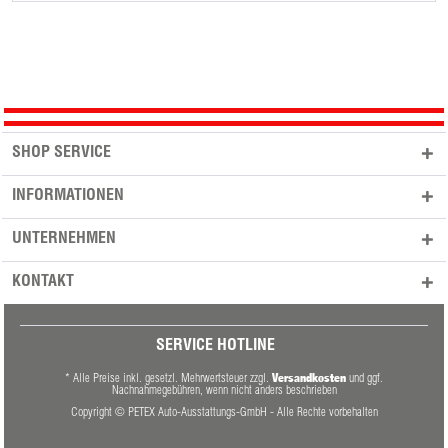
SHOP SERVICE
INFORMATIONEN
UNTERNEHMEN
KONTAKT
SERVICE HOTLINE
Versandkosten
* Alle Preise inkl. gesetzl. Mehrwertsteuer zzgl.
und ggf.
Nachnahmegebühren, wenn nicht anders beschrieben
Copyright © PETEX Auto-Ausstattungs-GmbH - Alle Rechte vorbehalten