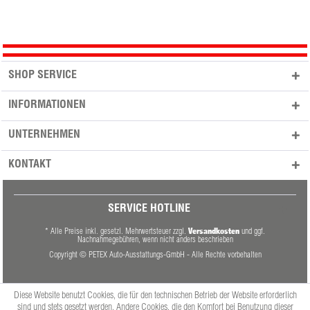
SHOP SERVICE
INFORMATIONEN
UNTERNEHMEN
KONTAKT
SERVICE HOTLINE
Versandkosten
* Alle Preise inkl. gesetzl. Mehrwertsteuer zzgl.
und ggf.
Nachnahmegebühren, wenn nicht anders beschrieben
Copyright © PETEX Auto-Ausstattungs-GmbH - Alle Rechte vorbehalten
Diese Website benutzt Cookies, die für den technischen Betrieb der Website erforderlich
sind und stets gesetzt werden. Andere Cookies, die den Komfort bei Benutzung dieser