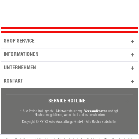
SHOP SERVICE
INFORMATIONEN
UNTERNEHMEN
KONTAKT
SERVICE HOTLINE
Versandkosten
* Alle Preise inkl. gesetzl. Mehrwertsteuer zzgl.
und ggf.
Nachnahmegebühren, wenn nicht anders beschrieben
Copyright © PETEX Auto-Ausstattungs-GmbH - Alle Rechte vorbehalten